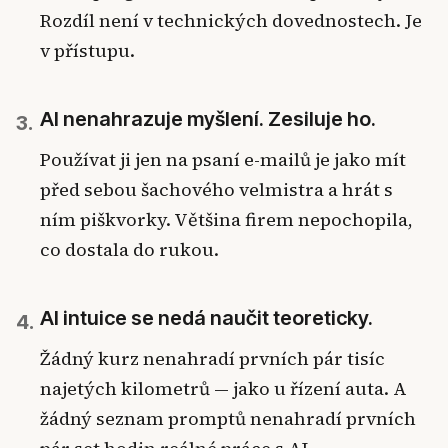
Rozdíl není v technických dovednostech. Je
v přístupu.
AI nenahrazuje myšlení. Zesiluje ho.
3.
Používat ji jen na psaní e-mailů je jako mít
před sebou šachového velmistra a hrát s
ním piškvorky. Většina firem nepochopila,
co dostala do rukou.
AI intuice se nedá naučit teoreticky.
4.
Žádný kurz nenahradí prvních pár tisíc
najetých kilometrů — jako u řízení auta. A
žádný seznam promptů nenahradí prvních