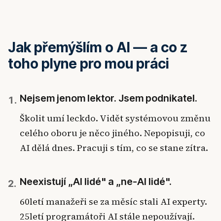
Jak přemýšlím o AI — a co z
toho plyne pro mou práci
Nejsem jenom lektor. Jsem podnikatel.
1.
Školit umí leckdo. Vidět systémovou změnu
celého oboru je něco jiného. Nepopisuji, co
AI dělá dnes. Pracuji s tím, co se stane zítra.
Neexistují „AI lidé" a „ne-AI lidé".
2.
60letí manažeři se za měsíc stali AI experty.
25letí programátoři AI stále nepoužívají.