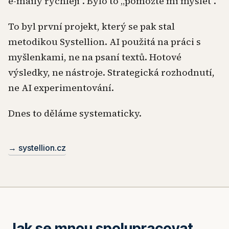
e-maily rychleji". Bylo to „pomozte mi myslet".
To byl první projekt, který se pak stal
metodikou Systellion. AI použitá na práci s
myšlenkami, ne na psaní textů. Hotové
výsledky, ne nástroje. Strategická rozhodnutí,
ne AI experimentování.
Dnes to děláme systematicky.
→ systellion.cz
Jak se mnou spolupracovat