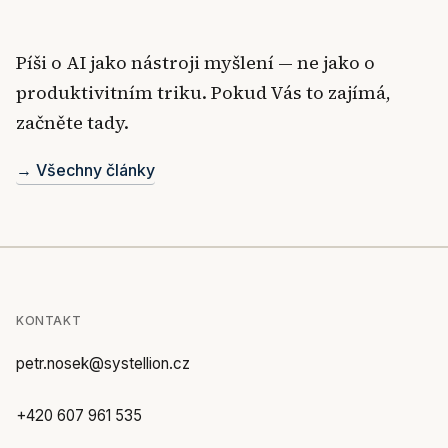
Píši o AI jako nástroji myšlení — ne jako o
produktivitním triku. Pokud Vás to zajímá,
začněte tady.
→ Všechny články
KONTAKT
petr.nosek@systellion.cz
+420 607 961 535